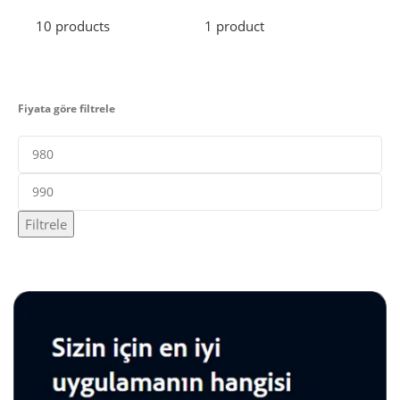
10 products
1 product
2 pr
Fiyata göre filtrele
Filtrele