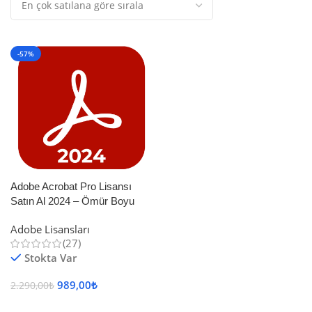
-57%
Adobe Acrobat Pro Lisansı
Satın Al 2024 – Ömür Boyu
Orijinal Adobe Yazılım Lisansı
Adobe Lisansları
(27)
Stokta Var
989,00
₺
2.290,00
₺
Sepete Ekle