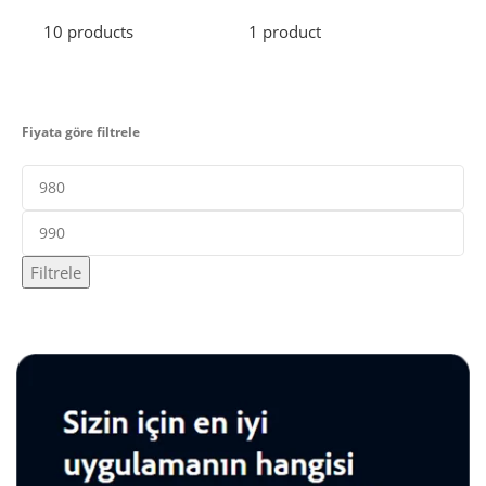
10 products
1 product
2 pr
Fiyata göre filtrele
Filtrele