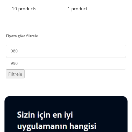
10 products
1 product
2 pr
Fiyata göre filtrele
Filtrele