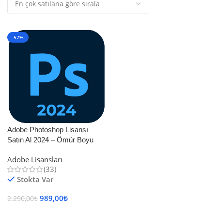
-57%
Adobe Photoshop Lisansı
Satın Al 2024 – Ömür Boyu
Hızlı ve Güvenilir Dijital Lisans
Adobe Lisansları
(33)
Stokta Var
989,00
₺
2.290,00
₺
Sepete Ekle