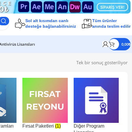
Sol alt kısımdan
canlı
Tüm ürünler
desteğe bağlanabilirsiniz
anında teslim edilir
Antivirüs Lisansları
0,00
₺
Tek bir sonuç gösteriliyor
ramları
Fırsat Paketleri
(1)
Diğer Program