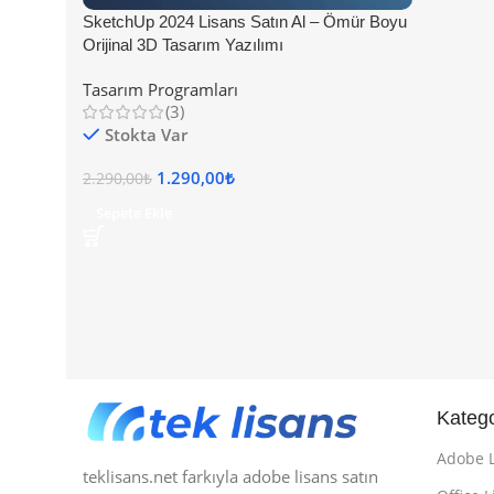
SketchUp 2024 Lisans Satın Al – Ömür Boyu
Orijinal 3D Tasarım Yazılımı
Tasarım Programları
(3)
Stokta Var
1.290,00
₺
2.290,00
₺
Sepete Ekle
Katego
Adobe L
teklisans.net farkıyla adobe lisans satın