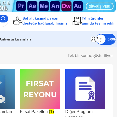
Sol alt kısımdan
canlı
Tüm ürünler
desteğe bağlanabilirsiniz
anında teslim edilir
Antivirüs Lisansları
0,00
₺
Tek bir sonuç gösteriliyor
ramları
Fırsat Paketleri
(1)
Diğer Program