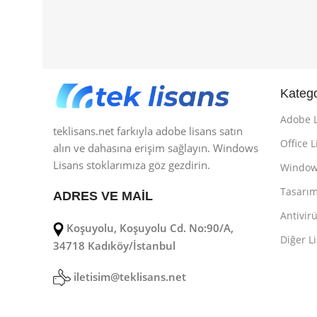
Katego
Adobe L
teklisans.net farkıyla adobe lisans satın
Office L
alın ve dahasına erişim sağlayın. Windows
Lisans stoklarımıza göz gezdirin.
Windows
Tasarım
ADRES VE MAİL
Antivirü
Koşuyolu, Koşuyolu Cd. No:90/A,
Diğer L
34718 Kadıköy/İstanbul
iletisim@teklisans.net