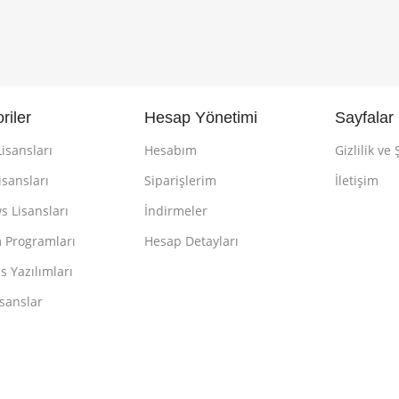
riler
Hesap Yönetimi
Sayfalar
isansları
Hesabım
Gizlilik ve 
isansları
Siparişlerim
İletişim
 Lisansları
İndirmeler
 Programları
Hesap Detayları
s Yazılımları
isanslar