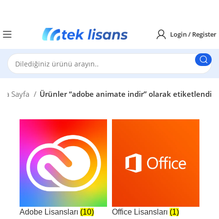
Login / Register
na Sayfa
Ürünler “adobe animate indir” olarak etiketlendi
Adobe Lisansları
(10)
Office Lisansları
(1)
Win