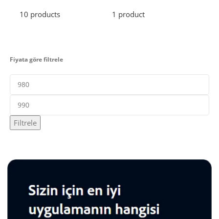
10 products
1 product
2 pr
Fiyata göre filtrele
Filtrele