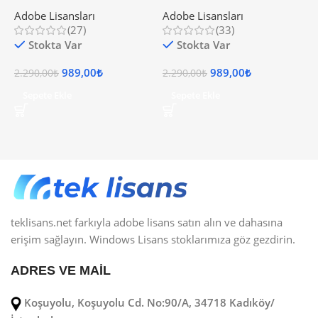
Orijinal Adobe Yazılım Lisansı
Hızlı ve Güvenilir Dijital Lisans
P
Adobe Lisansları
Adobe Lisansları
A
B
(27)
(33)
P
Stokta Var
Stokta Var
989,00
₺
989,00
₺
2.290,00
₺
2.290,00
₺
9
Sepete Ekle
Sepete Ekle
teklisans.net farkıyla adobe lisans satın alın ve dahasına
erişim sağlayın. Windows Lisans stoklarımıza göz gezdirin.
ADRES VE MAİL
Koşuyolu, Koşuyolu Cd. No:90/A, 34718 Kadıköy/